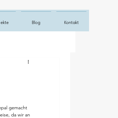
jekte
Blog
Kontakt
epal gemacht 
eise, da wir an 