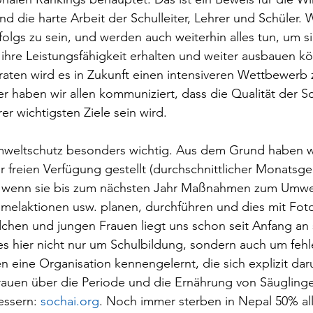
 die harte Arbeit der Schulleiter, Lehrer und Schüler. Wi
rfolgs zu sein, und werden auch weiterhin alles tun, um si
ihre Leistungsfähigkeit erhalten und weiter ausbauen kö
aten wird es in Zukunft einen intensiveren Wettbewerb 
 haben wir allen kommuniziert, dass die Qualität der S
er wichtigsten Ziele sein wird.
 Umweltschutz besonders wichtig. Aus dem Grund haben w
r freien Verfügung gestellt (durchschnittlicher Monatsgeh
€), wenn sie bis zum nächsten Jahr Maßnahmen zum Umwel
elaktionen usw. planen, durchführen und dies mit Fot
chen und jungen Frauen liegt uns schon seit Anfang an 
es hier nicht nur um Schulbildung, sondern auch um feh
n eine Organisation kennengelernt, die sich explizit da
rauen über die Periode und die Ernährung von Säugling
essern: 
sochai.org
. Noch immer sterben in Nepal 50% all