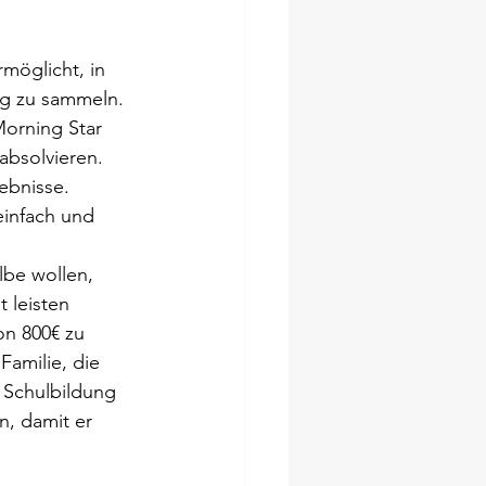
möglicht, in 
ng zu sammeln. 
orning Star 
bsolvieren. 
ebnisse. 
einfach und 
be wollen, 
 leisten 
on 800€ zu 
Familie, die 
e Schulbildung 
, damit er 