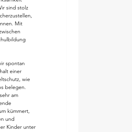
r sind stolz 
cherzustellen, 
nnen. Mit 
zwischen 
chulbildung 
ir spontan 
alt einer 
tschutz, wie 
os belegen.
sehr am 
lende 
rum kümmert, 
en und 
er Kinder unter 