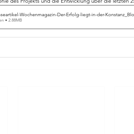
phie des Projekts und die Entwicklung über die letzten 2
sseartikel-Wochenmagazin-Der-Erfolg-liegt-in-der-Konstanz_Bl
en • 2.88MB