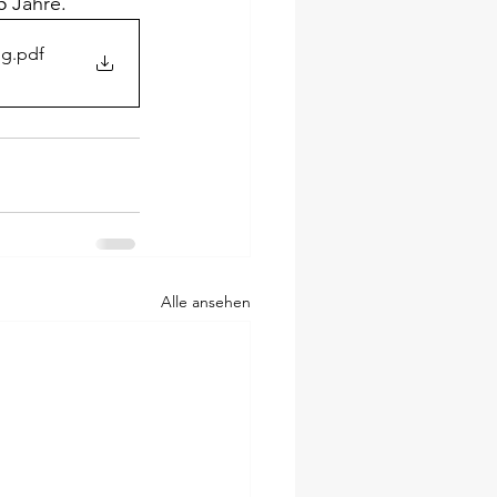
5 Jahre. 
og
.pdf
Alle ansehen