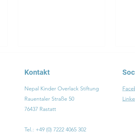
Kontakt
Soc
Nepal Kinder Overlack Stiftung
Face
Rauentaler Straße 50
Link
"Wie eine Rastatter Stiftung
Bild
76437 Rastatt
Fachkräfte aus Nepal nach
Rast
Deutschland bringt" - BNN
Unte
Over
Tel.: +49 (0) 7222 4065 302
seit 